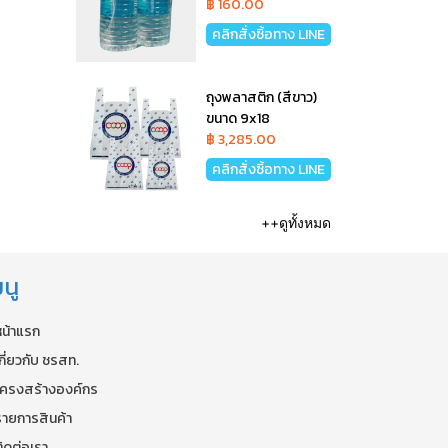
฿ 160.00
คลิกสั่งซิ้อทาง LINE
ถุงพลาสติก (สีขาว)
ขนาด 9x18
฿ 3,285.00
คลิกสั่งซิ้อทาง LINE
++ดูทั้งหมด
นู
หน้าแรก
กี่ยวกับ ชรสท.
โครงสร้างองค์กร
รายการสินค้า
ิดต่อเรา